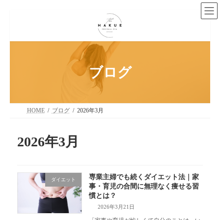
コ
ナ
ン
ビ
テ
ゲ
ン
ー
ツ
シ
へ
ョ
ス
ン
ブログ
キ
に
ッ
移
プ
動
HOME
ブログ
2026年3月
2026年3月
専業主婦でも続くダイエット法｜家
ダイエット
事・育児の合間に無理なく痩せる習
慣とは？
2026年3月21日