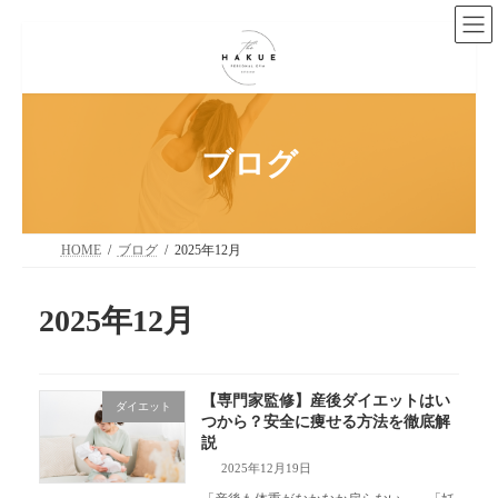
コ
ナ
ン
ビ
テ
ゲ
ン
ー
ツ
シ
へ
ョ
ス
ン
ブログ
キ
に
ッ
移
プ
動
HOME
ブログ
2025年12月
2025年12月
【専門家監修】産後ダイエットはい
ダイエット
つから？安全に痩せる方法を徹底解
説
2025年12月19日